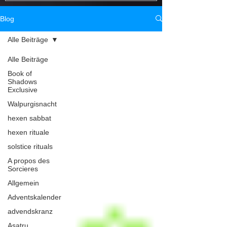
yemaya ritual, yemaya dood voodoo, yemaya
sorts d’amour de yema
love spells, Istruzioni rituali Yemaya della dea
de déesse vaudou de 
Blog
voodoo, i
rituelles
Alle Beiträge
Alle Beiträge
Book of
Shadows
Exclusive
Walpurgisnacht
hexen sabbat
hexen rituale
solstice rituals
A propos des
Sorcieres
Allgemein
Adventskalender
advendskranz
Asatru.