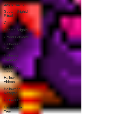
geisternacht
Goettin Brighid
Ritual
Gothic
Goettin Brighid
Grand Grimoire
Halloween
Partys
Halloween
Makeup
Halloween
Tipps
Halloween
Videos
Halloween
Rezepte
Halloween.
Happy new
Year