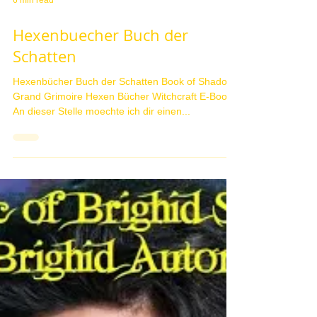
6 min read
Hexenbuecher Buch der
Schatten
Hexenbücher Buch der Schatten Book of Shadow
Grand Grimoire Hexen Bücher Witchcraft E-Books
An dieser Stelle moechte ich dir einen...