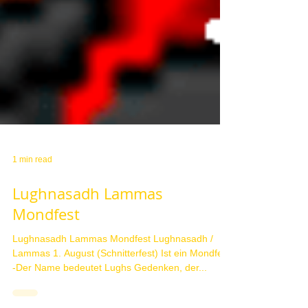
1 min read
Lughnasadh Lammas
Mondfest