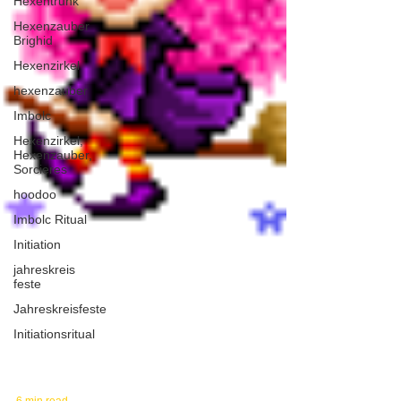
Hexentrunk
Hexenzauber
Brighid
Hexenzirkel
hexenzauber
Imbolc
Hexenzirkel,
Hexenzauber,
Sorcieres
hoodoo
Imbolc Ritual
Initiation
jahreskreis
feste
Jahreskreisfeste
Initiationsritual