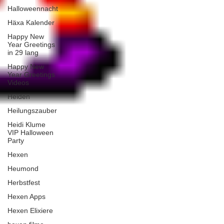
Halloweennacht
Häxa Kalender
Happy New
Year Greetings
in 29 lang
Happy New
Year Greetings
Videos
Heiden
Heilungszauber
Heidi Klume
VIP Halloween
Party
Hexen
Heumond
Herbstfest
Hexen Apps
Hexen Elixiere