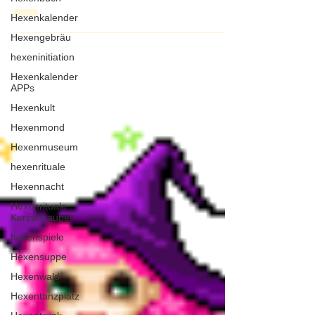
Das Unterbewußtsein gehört zu einer viel...
Hexenkalender
Hexengebräu
hexeninitiation
Hexenkalender
APPs
Hexenkult
Hexenmond
Hexenmuseum
hexenrituale
Hexennacht
Hexenrituale
Kerzenzauber
hexenspiele
Hexensuppe
Hexenwald
Hexentanzplatz