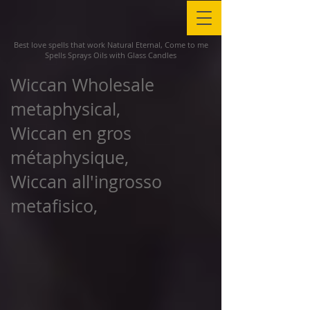
Best love spells that work Natural Eternal, Come to me
Spells Sprays Oils with Glass Candles
Wiccan Wholesale
metaphysical,
Wiccan en gros
métaphysique,
Wiccan all'ingrosso
metafisico,