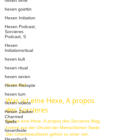
hexen filme
hexen goettin
Hexen Initiation
Hexen Podcast,
Sorcieres
Podcast, S
Hexen
Initiationsritual
hexen kult
hexen ritual
hexen serien
Hexen Rezepte
hexen tum
15 min read
hexen videos
Was ist eine Hexe, A propos
Hexen Zauber.
Charmed
des Sorcieres
Spells
Was ist eine Hexe, A propos des Sorcieres Magie
hexenfeste
kommt aus der Uhrzeit der Menschlichen Seele.
Hexenbuch