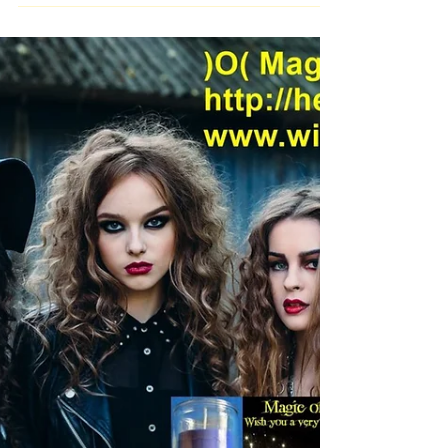
Lughnasadh Lammas Mondfest Lughnasadh /
Lammas 1. August (Schnitterfest) Ist ein Mondfest
-Der Name bedeutet Lughs Gedenken, der...