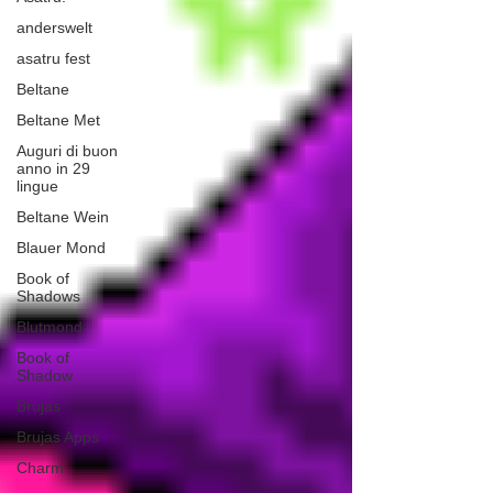
anderswelt
asatru fest
Beltane
Beltane Met
Auguri di buon
anno in 29
lingue
Beltane Wein
Blauer Mond
Book of
Shadows
Blutmond
Book of
Shadow
Brujas
Brujas Apps
Charm