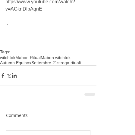
https://www.youtube.com/watch?
v=AGknDIpAqnE
..
Tags:
witchtok
Mabon Ritual
Mabon witchtok
Autumn Equinox
Settembre 21
strega rituali
Comments