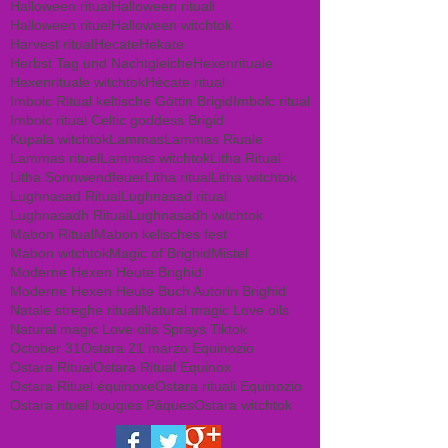
Halloween ritual
Halloween rituali
Halloween rituel
Halloween witchtok
Harvest ritual
Hecate
Hekate
Herbst Tag und Nachtgleiche
Hexenrituale
Hexenrituale witchtok
Hécate ritual
Imbolc Ritual keltische Göttin Brigid
Imbolc ritual
Imbolc ritual Celtic goddess Brigid
Kupala witchtok
Lammas
Lammas Riuale
Lammas rituel
Lammas witchtok
Litha Ritual
Litha Sonnwendfeuer
Litha ritual
Litha witchtok
Lughnasad Ritual
Lughnasad ritual
Lughnasadh Ritual
Lughnasadh witchtok
Mabon Ritual
Mabon kelisches fest
Mabon witchtok
Magic of Brighid
Mistel
Moderne Hexen Heute Brighid
Moderne Hexen Heute Buch Autorin Brighid
Natale streghe rituali
Natural magic Love oils
Natural magic Love oils Sprays Tiktok
October 31
Ostara 21 marzo Equinozio
Ostara Ritual
Ostara Ritual Equinox
Ostara Rituel équinoxe
Ostara rituali Equinozio
Ostara rituel bougies Pâques
Ostara witchtok