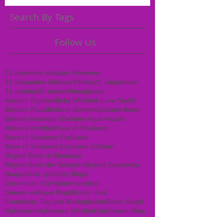
Search By Tags
Follow Us
21 dicembre solstizio d'inverno
21 décembre Solstice d'hiver
21. September
31 octobre
31 ottobre
Aberglaube
Autumn Equinox
Baby Witchtok Love Spells
Beltane Ritual
Beltane Sorciere
Beltane feuer
Beltane hexentanz
Beltane ritual wiccan
Beltane witchtok
Book of Shadows
Book of Shadows Exclusive
Book of Shadows Exclusive Edition+
Brighid Book of Shadows
Brighid Buch der Schatten
Brighid Zauberöle
Brujas
Celtic goddess Brigid
December 21st Winter solstice
Déesse celtique Brigid
Ecate ritual
Fruehlings Tag und Nachtgleiche
Göttin Brigid
Halloween
Halloween Witchtok
Halloween filme