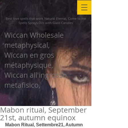
Best love spells that work Natural Eternal, Come to me
Spells Sprays Oils with Glass Candles
Wiccan Wholesale
metaphysical,
Wiccan en gros
métaphysique,
Wiccan all'ingrosso
metafisico,
Mabon ritual, September
21st, autumn equinox
Mabon Ritual, Settembre21, Autumn 