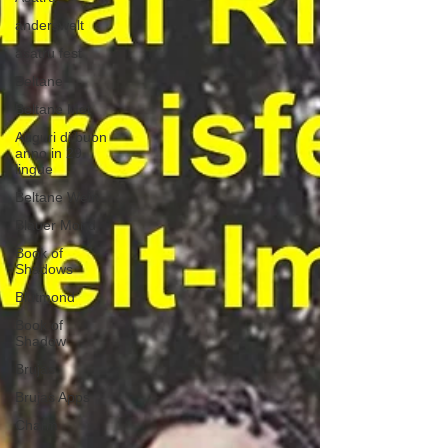
anderswelt
asatru fest
Beltane
Beltane Met
Auguri di buon
anno in 29
lingue
Beltane Wein
Blauer Mond
Book of
Shadows
Blutmond
Book of
Shadow
Brujas
Brujas Apps
Charm