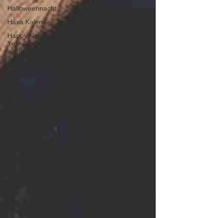
Halloweennacht
Häxa Kalender
Happy New
Year Greetings
in 29 lang
Happy New
Year Greetings
Videos
Heiden
Heilungszauber
Heidi Klume
VIP Halloween
Party
Hexen
Heumond
Herbstfest
Hexen Apps
Hexen Elixiere