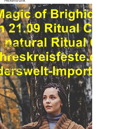
Hexentrunk
Hexenzauber
Brighid
Hexenzirkel
hexenzauber
Imbolc
Hexenzirkel,
Hexenzauber,
Sorcieres
hoodoo
Imbolc Ritual
Initiation
jahreskreis
feste
Jahreskreisfeste
Initiationsritual