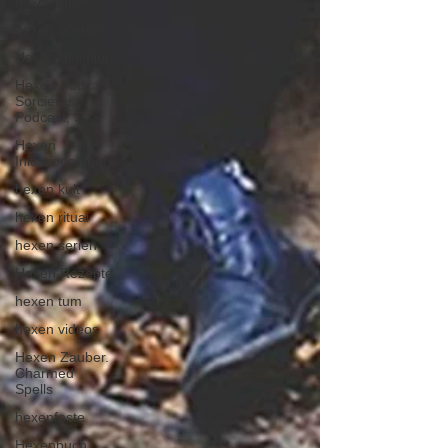
hexen filme
hexen goettin
Hexen Initiation
Hexen Podcast,
Sorcieres
Podcast, S
Hexen
Initiationsritual
hexen kult
hexen ritual
hexen serien
Hexen Rezepte
hexen tum
hexen videos
Hexen Zauber.
Charmed
Spells
hexenfeste
Hexenbuch