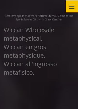
Best love spells that work Natural Eternal, Come to me
Spells Sprays Oils with Glass Candles
Wiccan Wholesale
metaphysical,
Wiccan en gros
métaphysique,
Wiccan all'ingrosso
metafisico,