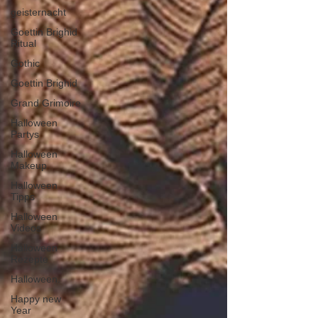
geisternacht
Goettin Brighid
Ritual
Gothic
Goettin Brighid
Grand Grimoire
Halloween
Partys
Halloween
Makeup
Halloween
Tipps
Halloween
Videos
Halloween
Rezepte
Halloween.
Happy new
Year