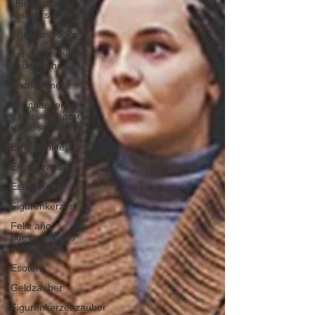
chinesisches
neujahrsfest
Brujerías APPs
Ein glückliches
neues Jahr
Enchantment
Поздравления
с Новым годом
на 29 яз
Erntedankfest
Erfolgszauber
Esbat Ritual
Figurenkerzen
Feliz año
nuevo saludos
en 29 idiom
Esoterik
Geldzauber
Figurenkerzenzauber