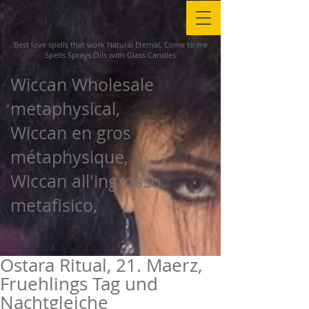
Best love spells that work Natural Eternal, Come to me
Spells Sprays Oils with Glass Candles
Wiccan Wholesale
metaphysical,
Wiccan en gros
métaphysique,
Wiccan all'ingrosso
metafisico,
Ostara Ritual, 21. Maerz,
Fruehlings Tag und
Nachtgleiche