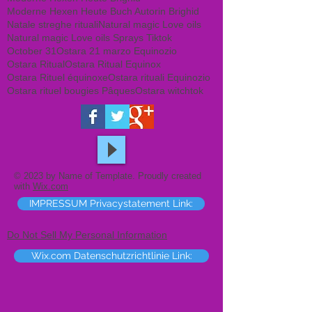
Moderne Hexen Heute Buch Autorin Brighid
Natale streghe rituali
Natural magic Love oils
Natural magic Love oils Sprays Tiktok
October 31
Ostara 21 marzo Equinozio
Ostara Ritual
Ostara Ritual Equinox
Ostara Rituel équinoxe
Ostara rituali Equinozio
Ostara rituel bougies Pâques
Ostara witchtok
© 2023 by Name of Template. Proudly created
with
Wix.com
IMPRESSUM Privacystatement Link:
Do Not Sell My Personal Information
Wix.com Datenschutzrichtlinie Link: