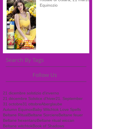
Equinozio
Search By Tags
Follow Us
21 dicembre solstizio d'inverno
21 décembre Solstice d'hiver
21. September
31 octobre
31 ottobre
Aberglaube
Autumn Equinox
Baby Witchtok Love Spells
Beltane Ritual
Beltane Sorciere
Beltane feuer
Beltane hexentanz
Beltane ritual wiccan
Beltane witchtok
Book of Shadows