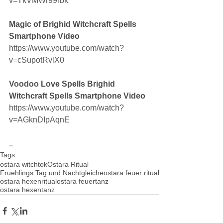
v=TkVMWr99rbk
Magic of Brighid Witchcraft Spells 
Smartphone Video
https://www.youtube.com/watch?
v=cSupotRvlX0
Voodoo Love Spells Brighid 
Witchcraft Spells Smartphone Video
https://www.youtube.com/watch?
v=AGknDIpAqnE
..
Tags:
ostara witchtok
Ostara Ritual
Fruehlings Tag und Nachtgleiche
ostara feuer ritual
ostara hexenritual
ostara feuertanz
ostara hexentanz