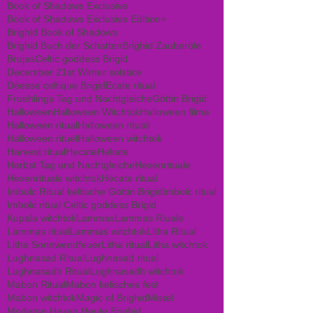
Book of Shadows Exclusive
Book of Shadows Exclusive Edition+
Brighid Book of Shadows
Brighid Buch der Schatten
Brighid Zauberöle
Brujas
Celtic goddess Brigid
December 21st Winter solstice
Déesse celtique Brigid
Ecate ritual
Fruehlings Tag und Nachtgleiche
Göttin Brigid
Halloween
Halloween Witchtok
Halloween filme
Halloween ritual
Halloween rituali
Halloween rituel
Halloween witchtok
Harvest ritual
Hecate
Hekate
Herbst Tag und Nachtgleiche
Hexenrituale
Hexenrituale witchtok
Hécate ritual
Imbolc Ritual keltische Göttin Brigid
Imbolc ritual
Imbolc ritual Celtic goddess Brigid
Kupala witchtok
Lammas
Lammas Riuale
Lammas rituel
Lammas witchtok
Litha Ritual
Litha Sonnwendfeuer
Litha ritual
Litha witchtok
Lughnasad Ritual
Lughnasad ritual
Lughnasadh Ritual
Lughnasadh witchtok
Mabon Ritual
Mabon kelisches fest
Mabon witchtok
Magic of Brighid
Mistel
Moderne Hexen Heute Brighid