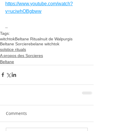
https://www.youtube.com/watch?
v=uciwhOBgbww
..
Tags:
witchtok
Beltane Ritual
nuit de Walpurgis
Beltane Sorciere
belane witchtok
solstice rituals
A propos des Sorcieres
Beltane
Comments