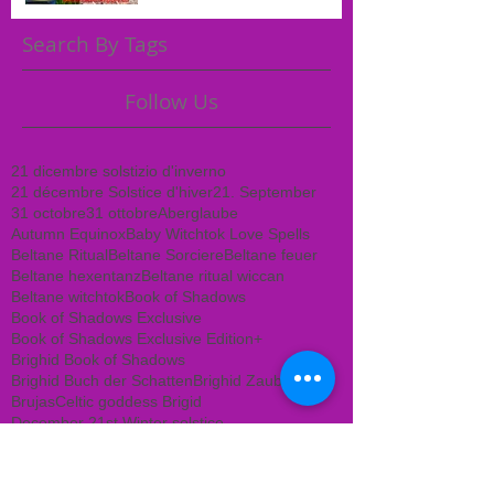
Search By Tags
Follow Us
21 dicembre solstizio d'inverno
21 décembre Solstice d'hiver
21. September
31 octobre
31 ottobre
Aberglaube
Autumn Equinox
Baby Witchtok Love Spells
Beltane Ritual
Beltane Sorciere
Beltane feuer
Beltane hexentanz
Beltane ritual wiccan
Beltane witchtok
Book of Shadows
Book of Shadows Exclusive
Book of Shadows Exclusive Edition+
Brighid Book of Shadows
Brighid Buch der Schatten
Brighid Zauberöle
Brujas
Celtic goddess Brigid
December 21st Winter solstice
Déesse celtique Brigid
Ecate ritual
Fruehlings Tag und Nachtgleiche
Göttin Brigid
Halloween
Halloween Witchtok
Halloween filme