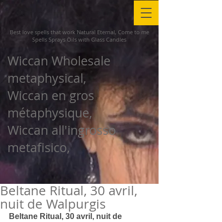
Best love spells that work Natural Eternal, Come to me
Spells Sprays Oils with Glass Candles
Wiccan Wholesale
metaphysical,
Wiccan en gros
métaphysique,
Wiccan all'ingrosso
metafisico,
Beltane Ritual, 30 avril,
nuit de Walpurgis
Beltane Ritual, 30 avril, nuit de 