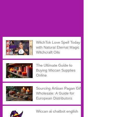
WitchTok Love Spell Today
with Natural Eternal Magic
Witchcraft Oils
The Ultimate Guide to
Buying Wiccan Supplies
Online
Sourcing Artisan Pagan Gifts
Wholesale: A Guide for
European Distributors
Wiccan ai chatbot english