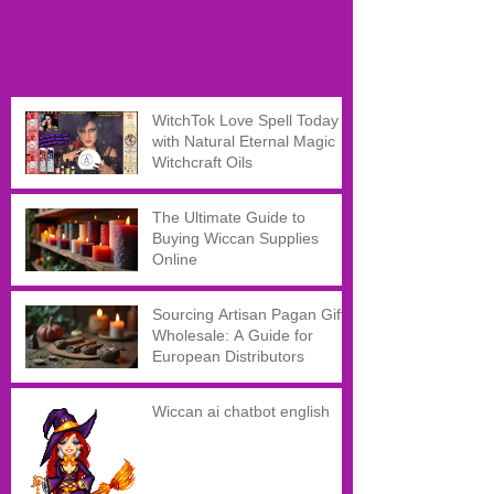
WitchTok Love Spell Today
with Natural Eternal Magic
Witchcraft Oils
The Ultimate Guide to
Buying Wiccan Supplies
Online
Sourcing Artisan Pagan Gifts
Wholesale: A Guide for
European Distributors
Wiccan ai chatbot english