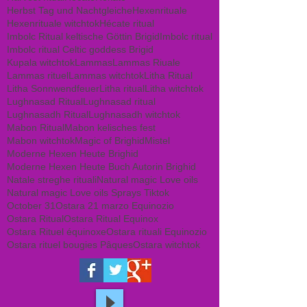
Herbst Tag und Nachtgleiche
Hexenrituale
Hexenrituale witchtok
Hécate ritual
Imbolc Ritual keltische Göttin Brigid
Imbolc ritual
Imbolc ritual Celtic goddess Brigid
Kupala witchtok
Lammas
Lammas Riuale
Lammas rituel
Lammas witchtok
Litha Ritual
Litha Sonnwendfeuer
Litha ritual
Litha witchtok
Lughnasad Ritual
Lughnasad ritual
Lughnasadh Ritual
Lughnasadh witchtok
Mabon Ritual
Mabon kelisches fest
Mabon witchtok
Magic of Brighid
Mistel
Moderne Hexen Heute Brighid
Moderne Hexen Heute Buch Autorin Brighid
Natale streghe rituali
Natural magic Love oils
Natural magic Love oils Sprays Tiktok
October 31
Ostara 21 marzo Equinozio
Ostara Ritual
Ostara Ritual Equinox
Ostara Rituel équinoxe
Ostara rituali Equinozio
Ostara rituel bougies Pâques
Ostara witchtok