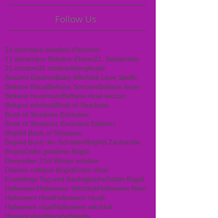
Follow Us
21 dicembre solstizio d'inverno
21 décembre Solstice d'hiver
21. September
31 octobre
31 ottobre
Aberglaube
Autumn Equinox
Baby Witchtok Love Spells
Beltane Ritual
Beltane Sorciere
Beltane feuer
Beltane hexentanz
Beltane ritual wiccan
Beltane witchtok
Book of Shadows
Book of Shadows Exclusive
Book of Shadows Exclusive Edition+
Brighid Book of Shadows
Brighid Buch der Schatten
Brighid Zauberöle
Brujas
Celtic goddess Brigid
December 21st Winter solstice
Déesse celtique Brigid
Ecate ritual
Fruehlings Tag und Nachtgleiche
Göttin Brigid
Halloween
Halloween Witchtok
Halloween filme
Halloween ritual
Halloween rituali
Halloween rituel
Halloween witchtok
Harvest ritual
Hecate
Hekate