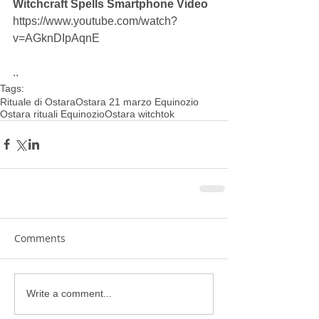
Witchcraft Spells Smartphone Video
https://www.youtube.com/watch?
v=AGknDIpAqnE
..
Tags:
Rituale di Ostara
Ostara 21 marzo Equinozio
Ostara rituali Equinozio
Ostara witchtok
Comments
Write a comment...