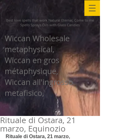
Best love spells that work Natural Eternal, Come to me
Spells Sprays Oils with Glass Candles
Wiccan Wholesale
metaphysical,
Wiccan en gros
métaphysique,
Wiccan all'ingrosso
metafisico,
Rituale di Ostara, 21
marzo, Equinozio
Rituale di Ostara, 21 marzo, 