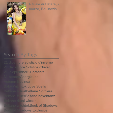
Rituale di Ostara, 21
marzo, Equinozio
Search By Tags
21 dicembre solstizio d'inverno
21 décembre Solstice d'hiver
21. September
31 octobre
31 ottobre
Aberglaube
Autumn Equinox
Baby Witchtok Love Spells
Beltane Ritual
Beltane Sorciere
Beltane feuer
Beltane hexentanz
Beltane ritual wiccan
Beltane witchtok
Book of Shadows
Book of Shadows Exclusive