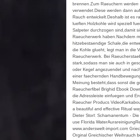
brennen.Zum Raeuchern werden Ha
verwendet.Diese werden dann auf 
Rauch entwickelt.Deshalb ist es
lueften.Holzkohle wird speziell fue
Salpeter durchzogen sind,damit sie
Raeucherwerk haben.Nachdem man 
hitzebestaendige Schale,die entwe
die Kohle glueht, legt man in die 
Raeucherwerk. Bei Raeucherstaeb
stark,sodass man sie auch in g
oder Kegel angezuendet und nachd
einer faechernden Handbewegung 
Meinung besteht,dass sonst die gu
Raeucherfibel Brighid Ebook Downl
die Adressleiste einfuegen und E
Raeucher Producs VideoKarkabou R
a beautiful and effective Ritual 
Dieter Storl: Schamanentum - Die 
use Florida WaterAurareinigungRe
www.anderswelt-import.com Grie
Orginal Greichischer Weihrauch b