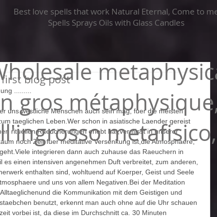
Best love spells that work Natural Eternal, Come to m
Spells Sprays Oils with Glass Candles
holesale metaphysica
 first blog post
 ......... 
n gros métaphysique
r uns westliche Menschen auch sein mag, fuer die meisten 
zum taeglichen Leben.Wer schon in asiatische Laender gereist 
l'ingrosso metafisico,
chen rituellen Raeucherungen erlebt hat,vermisst in unserer 
r kaum noch Zeit fuer meditative Versenkung ist,die Atmosphaere, 
eht.Viele integrieren dann auch zuhause das Raeuchern in 
il es einen intensiven angenehmen Duft verbreitet, zum anderen, 
erwerk enthalten sind, wohltuend auf Koerper, Geist und Seele 
Atmosphaere und uns von allem Negativen.Bei der Meditation 
m Alltaeglichenund die Kommunikation mit dem Geistigen und 
taebchen benutzt, erkennt man auch ohne auf die Uhr schauen 
it vorbei ist, da diese im Durchschnitt ca. 30 Minuten 