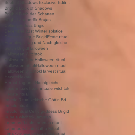
Book of Shadows Exclusive Edition+
Brighid Book of Shadows
Brighid Buch der Schatten
Brighid Zauberöle
Brujas
Celtic goddess Brigid
December 21st Winter solstice
Déesse celtique Brigid
Ecate ritual
Fruehlings Tag und Nachtgleiche
Göttin Brigid
Halloween
Halloween Witchtok
Halloween filme
Halloween ritual
Halloween rituali
Halloween rituel
Halloween witchtok
Harvest ritual
Hecate
Hekate
Herbst Tag und Nachtgleiche
Hexenrituale
Hexenrituale witchtok
Hécate ritual
Imbolc Ritual keltische Göttin Brigid
Imbolc ritual
Imbolc ritual Celtic goddess Brigid
Kupala witchtok
Lammas
Lammas Riuale
Lammas rituel
Lammas witchtok
Litha Ritual
Litha Sonnwendfeuer
Litha ritual