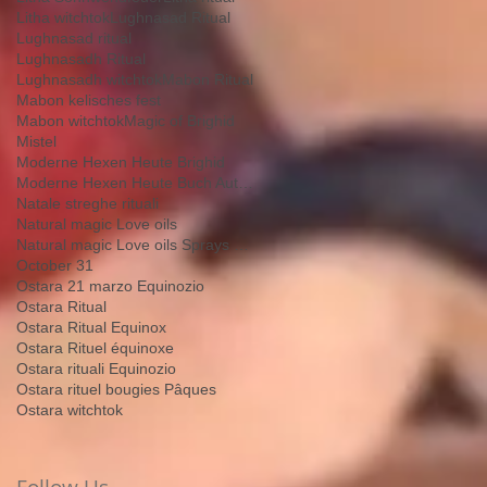
Litha witchtok
Lughnasad Ritual
Lughnasad ritual
Lughnasadh Ritual
Lughnasadh witchtok
Mabon Ritual
Mabon kelisches fest
Mabon witchtok
Magic of Brighid
Mistel
Moderne Hexen Heute Brighid
Moderne Hexen Heute Buch Autorin Brighid
Natale streghe rituali
Natural magic Love oils
Natural magic Love oils Sprays Tiktok
October 31
Ostara 21 marzo Equinozio
Ostara Ritual
Ostara Ritual Equinox
Ostara Rituel équinoxe
Ostara rituali Equinozio
Ostara rituel bougies Pâques
Ostara witchtok