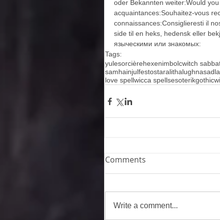
oder Bekannten weiter:Would you 
acquaintances:Souhaitez-vous rec
connaissances:Consiglieresti il no
side til en heks, hedensk eller 
языческими или знакомых:
Tags:
yule
sorcière
hexen
imbolc
witch sabba
samhain
julfest
ostara
litha
lughnasad
l
love spell
wicca spells
esoterik
gothic
w
Comments
Write a comment...