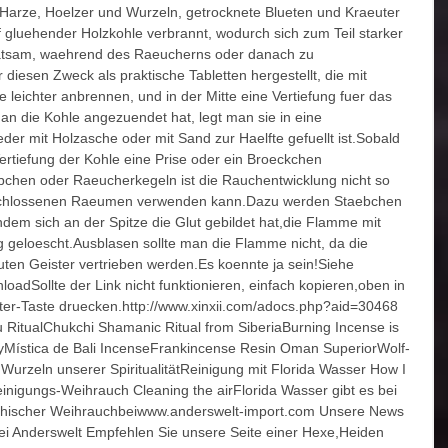
rze, Hoelzer und Wurzeln, getrocknete Blueten und Kraeuter 
gluehender Holzkohle verbrannt, wodurch sich zum Teil starker 
 ratsam, waehrend des Raeucherns oder danach zu 
r diesen Zweck als praktische Tabletten hergestellt, die mit 
 leichter anbrennen, und in der Mitte eine Vertiefung fuer das 
die Kohle angezuendet hat, legt man sie in eine 
der mit Holzasche oder mit Sand zur Haelfte gefuellt ist.Sobald 
Vertiefung der Kohle eine Prise oder ein Broeckchen 
chen oder Raeucherkegeln ist die Rauchentwicklung nicht so 
eschlossenen Raeumen verwenden kann.Dazu werden Staebchen 
em sich an der Spitze die Glut gebildet hat,die Flamme mit 
geloescht.Ausblasen sollte man die Flamme nicht, da die 
ten Geister vertrieben werden.Es koennte ja sein!Siehe 
oadSollte der Link nicht funktionieren, einfach kopieren,oben in 
nter-Taste druecken.http://www.xinxii.com/adocs.php?aid=30468 
itualChukchi Shamanic Ritual from SiberiaBurning Incense is 
wayMística de Bali IncenseFrankincense Resin Oman SuperiorWolf-
Wurzeln unserer SpiritualitätReinigung mit Florida Wasser How I 
inigungs-Weihrauch Cleaning the airFlorida Wasser gibt es bei 
chischer Weihrauchbeiwww.anderswelt-import.com Unsere News 
ei Anderswelt Empfehlen Sie unsere Seite einer Hexe,Heiden 