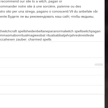
recommend our site to a witch, pagan or 
ommander notre site à une sorcière, païenne ou des 
stro sito per una strega, pagano o conoscenti:Vil du anbefale vår 
bekjente:Будете ли вы рекомендовать наш сайт, чтобы ведьмы, 
th
witchcraft spells
heiden
beltane
paranormal
witch spells
witch
pagan
ammas
mabon
ritual
magie
esbat ritual
sabbatjahr
jahreskreisfeste
icca
hexen zauber. charmed spells