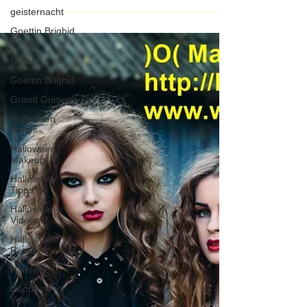
geisternacht
Goettin Brighid
Ritual
Gothic
Goettin Brighid
Grand Grimoire
Halloween
Partys
Halloween
Makeup
Halloween
Tipps
Halloween
Videos
Halloween
Rezepte
Halloween.
Happy new
Year