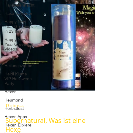
Halloweennacht
Häxa Kalender
Happy New
Year Greetings
in 29 lang
Happy New
Year Greetings
Videos
Heiden
Heilungszauber
Heidi Klume
VIP Halloween
Party
Hexen
Heumond
Herbstfest
Hexen Apps
17 min read
Hexen Elixiere