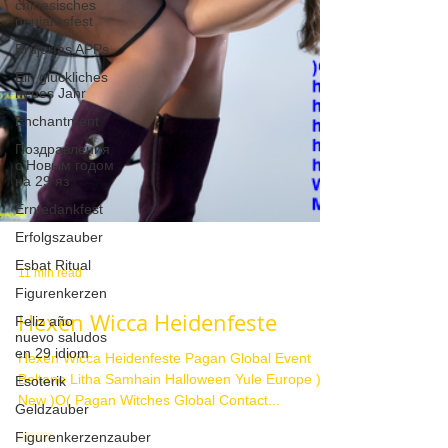
chinesisches
neujahrsfest
Brujerías APPs
Ein glückliches
neues Jahr
Enchantment
Поздравления
с Новым годом
на 29 яз
Erntedankfest
Erfolgszauber
Esbat Ritual
Figurenkerzen
11 min read
Feliz año
nuevo saludos
Hexen Wicca Heidenfeste
en 29 idiom
Esoterik
Hexen Wicca Heidenfeste Pagan Global Event
Beltane Litha Samhain Halloween Yule Europe )O(
Geldzauber
New )O( Pagan Witches Global Contact...
Figurenkerzenzauber