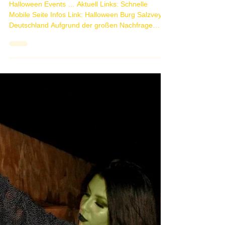
3 min read
Halloween Events
Halloween Events … Aktuell Links: Schnelle
Mobile Seite Infos Link: Halloween Burg Salzvey
Deutschland Aufgrund der großen Nachfrage
nach...