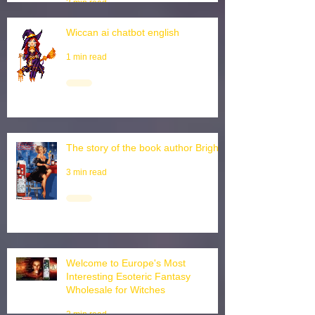
Wiccan Supplies Online
3 min read
Sourcing Artisan Pagan Gifts
Wholesale: A Guide for European
Distributors
3 min read
Wiccan ai chatbot english
1 min read
The story of the book author Brighid
3 min read