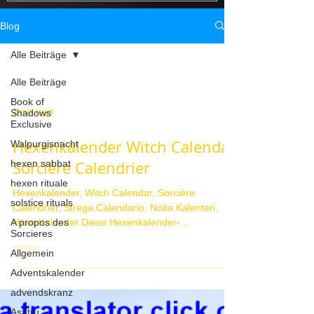
yemaya ritual, yemaya dood voodoo, yemaya
sorts d’amour de yema
love spells, Istruzioni rituali Yemaya della dea
de déesse vaudou de 
Blog
voodoo, i
rituelles
Alle Beiträge
Alle Beiträge
Book of
Shadows
2 min read
Exclusive
Hexenkalender Witch Calendar
Walpurgisnacht
hexen sabbat
Sorcière Calendrier
hexen rituale
Hexenkalender, Witch Calendar, Sorcière
solstice rituals
Calendrier, Strega Calendario, Noita Kalenteri,
A propos des
Häxa Kalender Diese Hexenkalender-
Sorcieres
Informationen...
Allgemein
Adventskalender
advendskranz
Asatru.