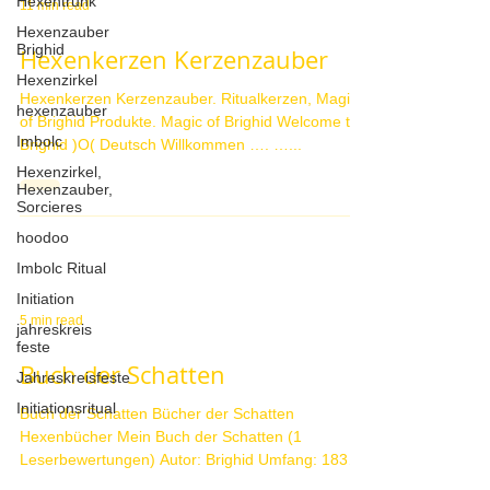
Hexentrunk
Hexenzauber
Brighid
Hexenzirkel
11 min read
hexenzauber
Hexenkerzen Kerzenzauber
Imbolc
Hexenzirkel,
Hexenkerzen Kerzenzauber. Ritualkerzen, Magic
Hexenzauber,
of Brighid Produkte. Magic of Brighid Welcome to
Sorcieres
Brighid )O( Deutsch Willkommen …. …...
hoodoo
Imbolc Ritual
Initiation
jahreskreis
feste
Jahreskreisfeste
5 min read
Initiationsritual
Buch der Schatten