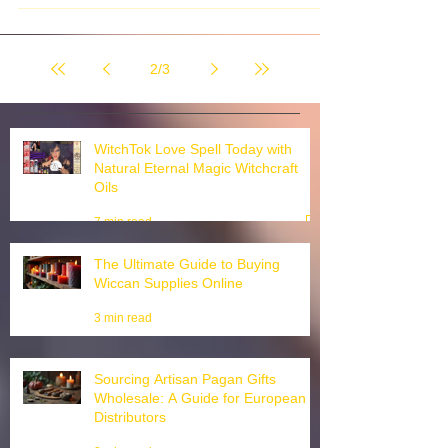
Witches Sabbath
Jahreskreisfeste Audio für Hexen mit
Sehbehinderung Youtube Channel Witch Circle
Von Youtube Channel Witch Circle Audio Lecture.
Welcome...
2
/
3
WitchTok Love Spell Today with
Natural Eternal Magic Witchcraft
Oils
7 min read
The Ultimate Guide to Buying