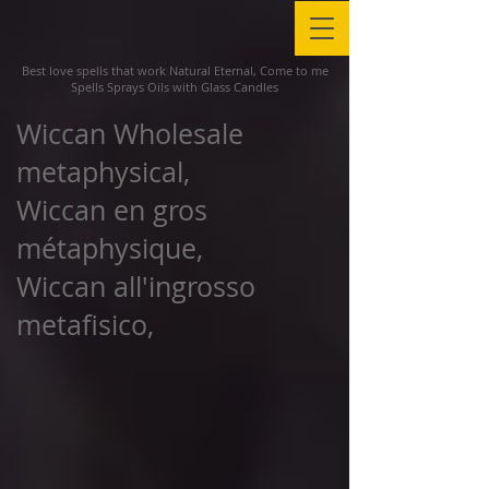
Best love spells that work Natural Eternal, Come to me
Spells Sprays Oils with Glass Candles
Wiccan Wholesale
metaphysical,
Wiccan en gros
métaphysique,
Wiccan all'ingrosso
metafisico,