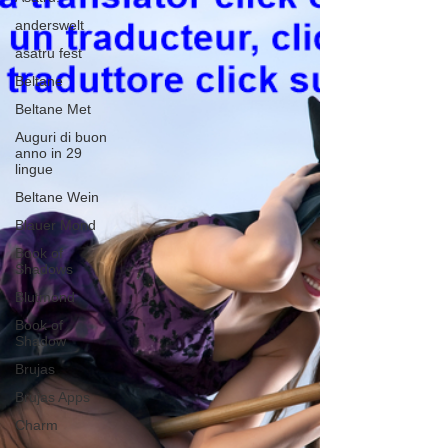
anderswelt
asatru fest
Beltane
Beltane Met
Auguri di buon
anno in 29
lingue
Beltane Wein
Blauer Mond
Book of
Shadows
Blutmond
Book of
Shadow
Brujas
Brujas Apps
Charm