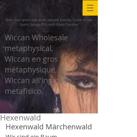
Best love spells that work Natural Eternal, Come to me
Spells Sprays Oils with Glass Candles
Wiccan Wholesale
metaphysical,
Wiccan en gros
métaphysique,
Wiccan all'ingrosso
metafisico,
Hexenwald
Hexenwald Märchenwald
Wir sind ein Baum