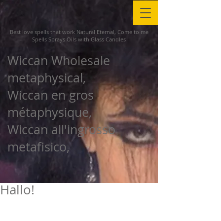
Best love spells that work Natural Eternal, Come to me
Spells Sprays Oils with Glass Candles
Wiccan Wholesale
metaphysical,
Wiccan en gros
métaphysique,
Wiccan all'ingrosso
metafisico,
Hallo!