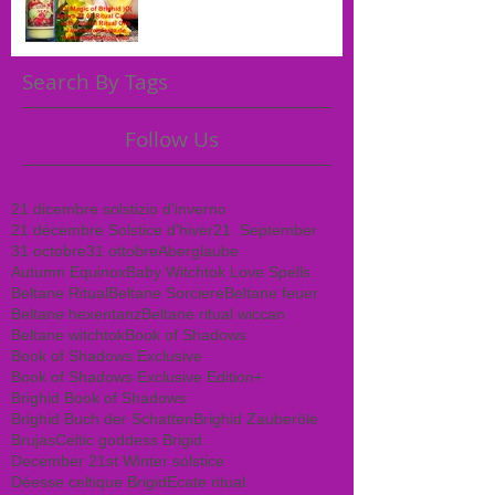
Search By Tags
Follow Us
21 dicembre solstizio d'inverno
21 décembre Solstice d'hiver
21. September
31 octobre
31 ottobre
Aberglaube
Autumn Equinox
Baby Witchtok Love Spells
Beltane Ritual
Beltane Sorciere
Beltane feuer
Beltane hexentanz
Beltane ritual wiccan
Beltane witchtok
Book of Shadows
Book of Shadows Exclusive
Book of Shadows Exclusive Edition+
Brighid Book of Shadows
Brighid Buch der Schatten
Brighid Zauberöle
Brujas
Celtic goddess Brigid
December 21st Winter solstice
Déesse celtique Brigid
Ecate ritual