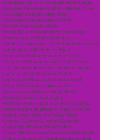
Fruehlings Tag und Nachtgleiche
Göttin Brigid
Halloween
Halloween Witchtok
Halloween filme
Halloween ritual
Halloween rituali
Halloween rituel
Halloween witchtok
Harvest ritual
Hecate
Hekate
Herbst Tag und Nachtgleiche
Hexenrituale
Hexenrituale witchtok
Hécate ritual
Imbolc Ritual keltische Göttin Brigid
Imbolc ritual
Imbolc ritual Celtic goddess Brigid
Kupala witchtok
Lammas
Lammas Riuale
Lammas rituel
Lammas witchtok
Litha Ritual
Litha Sonnwendfeuer
Litha ritual
Litha witchtok
Lughnasad Ritual
Lughnasad ritual
Lughnasadh Ritual
Lughnasadh witchtok
Mabon Ritual
Mabon kelisches fest
Mabon witchtok
Magic of Brighid
Mistel
Moderne Hexen Heute Brighid
Moderne Hexen Heute Buch Autorin Brighid
Natale streghe rituali
Natural magic Love oils
Natural magic Love oils Sprays Tiktok
October 31
Ostara 21 marzo Equinozio
Ostara Ritual
Ostara Ritual Equinox
Ostara Rituel équinoxe
Ostara rituali Equinozio
Ostara rituel bougies Pâques
Ostara witchtok