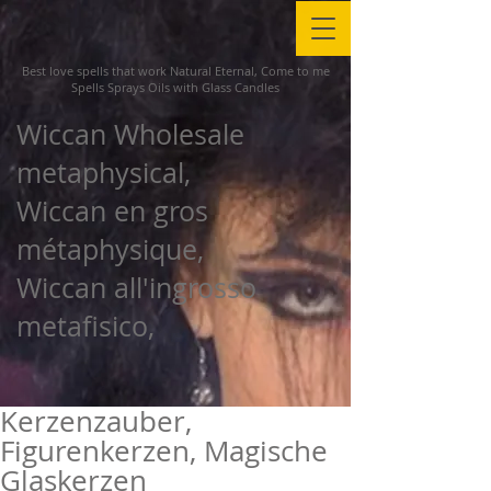
Best love spells that work Natural Eternal, Come to me
Spells Sprays Oils with Glass Candles
Wiccan Wholesale
metaphysical,
Wiccan en gros
métaphysique,
Wiccan all'ingrosso
metafisico,
Kerzenzauber,
Figurenkerzen, Magische
Glaskerzen