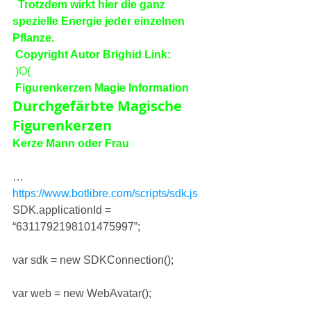
 Trotzdem wirkt hier die ganz 
spezielle Energie jeder einzelnen 
Pflanze.
Copyright Autor Brighid 
Link:
 )O(
Figurenkerzen Magie Information
Durchgefärbte Magische 
Figurenkerzen
Kerze Mann oder Frau
…
https://www.botlibre.com/scripts/sdk.js
SDK.applicationId = 
“6311792198101475997”;
var sdk = new SDKConnection();
var web = new WebAvatar();